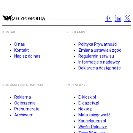
KONTAKT
REGULAMIN
O nas
Polityka Prywatności
Kontakt
Zmiana ustawień zgód
Napisz do nas
Regulamin serwisu
Informacje o nadawcy
Deklaracja dostępności
REKLAMA I PRENUMERATA
PARTNERZY
Reklama
E-kiosk.pl
Ogłoszenia
E-gazety.pl
Prenumerata
Nexto.pl
Archiwum
Mała księgowość
Kancelarierp.pl
Wieści Rolnicze
Życie Warszawy