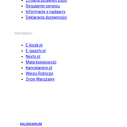
Zmiana ustawień zgód
Regulamin serwisu
Informacje o nadawcy
Deklaracja dostępności
PARTNERZY
E-kiosk.pl
E-gazety.pl
Nexto.pl
Mała księgowość
Kancelarierp.pl
Wieści Rolnicze
Życie Warszawy
KALENDARIUM