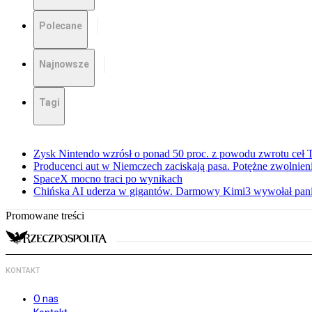
Polecane
Najnowsze
Tagi
Zysk Nintendo wzrósł o ponad 50 proc. z powodu zwrotu ceł
Producenci aut w Niemczech zaciskają pasa. Potężne zwolnieni
SpaceX mocno traci po wynikach
Chińska AI uderza w gigantów. Darmowy Kimi3 wywołał pani
Promowane treści
KONTAKT
O nas