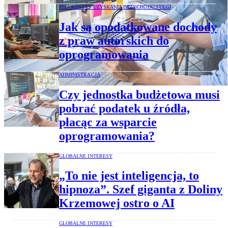
PIT - KOSZTY UZYSKANIA PRZYCHODU I ULGI
Jak są opodatkowane dochody
z praw autorskich do
oprogramowania
ADMINISTRACJA
Czy jednostka budżetowa musi
pobrać podatek u źródła,
płacąc za wsparcie
oprogramowania?
GLOBALNE INTERESY
„To nie jest inteligencja, to
hipnoza”. Szef giganta z Doliny
Krzemowej ostro o AI
GLOBALNE INTERESY