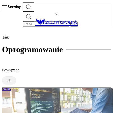
Serwisy
Tag:
Oprogramowanie
Powiązane
IT
BIZNES
Na co zwrócić uwagę nabywając
oprogramowanie „z drugiej ręki”?