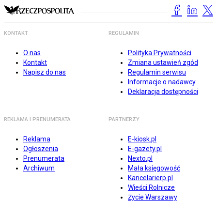
KONTAKT
REGULAMIN
O nas
Polityka Prywatności
Kontakt
Zmiana ustawień zgód
Napisz do nas
Regulamin serwisu
Informacje o nadawcy
Deklaracja dostępności
REKLAMA I PRENUMERATA
PARTNERZY
Reklama
E-kiosk.pl
Ogłoszenia
E-gazety.pl
Prenumerata
Nexto.pl
Archiwum
Mała księgowość
Kancelarierp.pl
Wieści Rolnicze
Życie Warszawy