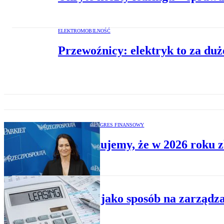
ELEKTROMOBILNOŚĆ
Przewoźnicy: elektryk to za duż
EUROPEJSKI KONGRES FINANSOWY
Przewidujemy, że w 2026 roku z
BIZNES
Leasing jako sposób na zarządza