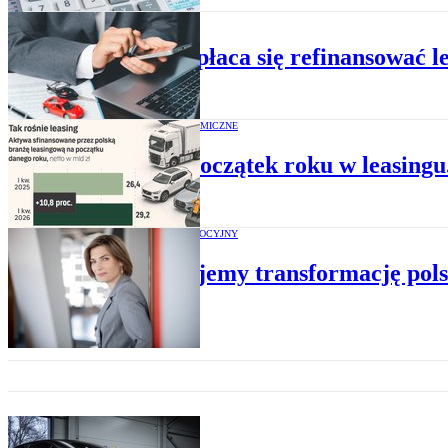
BIZNES
Kiedy opłaca się refinansować l
RAPORTY EKONOMICZNE
Dobry początek roku w leasing
MATERIAŁ PROMOCYJNY
Finansujemy transformację pols
BIZNES