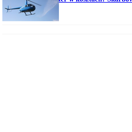
BIZNES
Co zrobić, gdy przedmiot leasi
RAPORTY EKONOMICZNE
Rekord za rekordem. Leasing ko
BIZNES
Ubezpieczenie w najmie długo