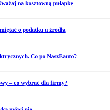
Uważaj na kosztowną pułapkę
miętać o podatku u źródła
ektrycznych. Co po NaszEauto?
wy – co wybrać dla firmy?
wka mówi nie