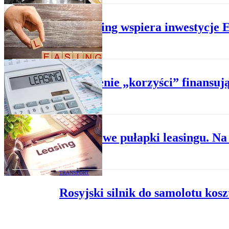
BIZNES
Jak leasing wspiera inwestycje
BIZNES
Rozliczenie „korzyści” finansu
BIZNES
Podatkowe pułapki leasingu. Na
TRANSPORT
Rosyjski silnik do samolotu kosz