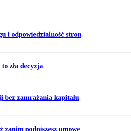
gu i odpowiedzialność stron
 to zła decyzja
ji bez zamrażania kapitału
dź zanim podpiszesz umowę