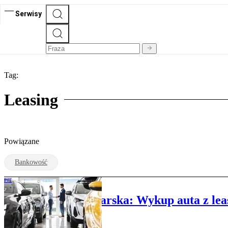
Serwisy
Tag:
Leasing
Powiązane
Bankowość
PIT
Julita Karaś-Gasparska: Wykup auta z leas