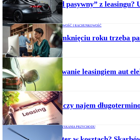
„Dochód pasywny” z leasingu? 
PODATKI, KSIĘGOWOŚĆ I RACHUNKOWOŚĆ
Przy zamknięciu roku trzeba pa
BIZNES
Finansowanie leasingiem aut el
BIZNES
Leasing czy najem długotermino
CIT - KOSZTY UZYSKANIA PRZYCHODU
Helikopter w kosztach? Skarbó