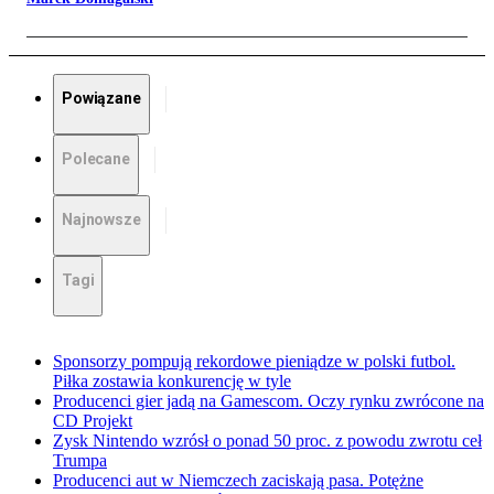
Powiązane
Polecane
Najnowsze
Tagi
Sponsorzy pompują rekordowe pieniądze w polski futbol.
Piłka zostawia konkurencję w tyle
Producenci gier jadą na Gamescom. Oczy rynku zwrócone na
CD Projekt
Zysk Nintendo wzrósł o ponad 50 proc. z powodu zwrotu ceł
Trumpa
Producenci aut w Niemczech zaciskają pasa. Potężne