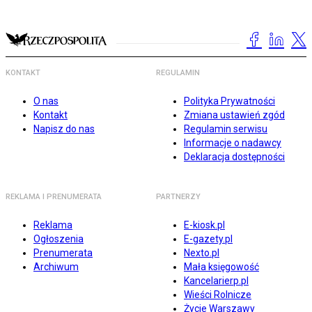
KONTAKT
REGULAMIN
O nas
Polityka Prywatności
Kontakt
Zmiana ustawień zgód
Napisz do nas
Regulamin serwisu
Informacje o nadawcy
Deklaracja dostępności
REKLAMA I PRENUMERATA
PARTNERZY
Reklama
E-kiosk.pl
Ogłoszenia
E-gazety.pl
Prenumerata
Nexto.pl
Archiwum
Mała księgowość
Kancelarierp.pl
Wieści Rolnicze
Życie Warszawy