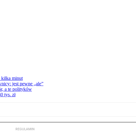
 kilka minut
nicy: jest pewne „ale”
, a te polityków
 tys. zł
REGULAMIN