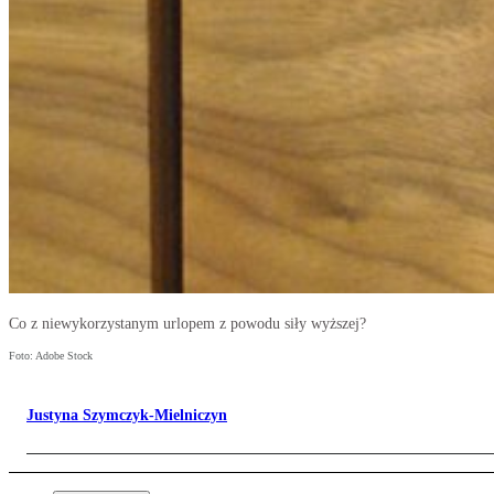
Co z niewykorzystanym urlopem z powodu siły wyższej?
Foto: Adobe Stock
Justyna Szymczyk-Mielniczyn