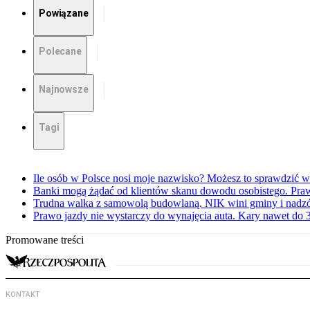
Powiązane
Polecane
Najnowsze
Tagi
Ile osób w Polsce nosi moje nazwisko? Możesz to sprawdzić w
Banki mogą żądać od klientów skanu dowodu osobistego. Praw
Trudna walka z samowolą budowlaną. NIK wini gminy i nadzór
Prawo jazdy nie wystarczy do wynajęcia auta. Kary nawet do 30
Promowane treści
KONTAKT