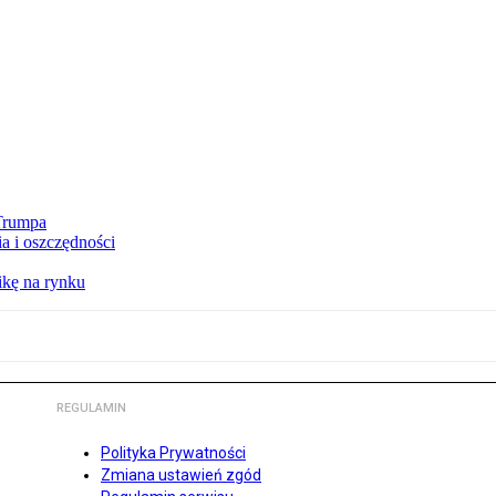
 Trumpa
a i oszczędności
kę na rynku
REGULAMIN
Polityka Prywatności
Zmiana ustawień zgód