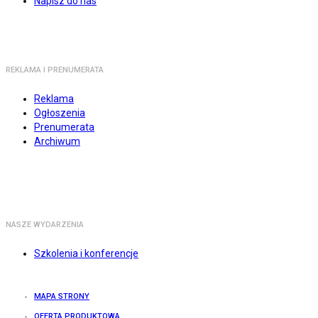
Napisz do nas
REKLAMA I PRENUMERATA
Reklama
Ogłoszenia
Prenumerata
Archiwum
NASZE WYDARZENIA
Szkolenia i konferencje
MAPA STRONY
OFERTA PRODUKTOWA