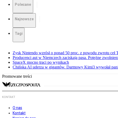
Polecane
Najnowsze
Tagi
Zysk Nintendo wzrósł o ponad 50 proc. z powodu zwrotu ceł
Producenci aut w Niemczech zaciskają pasa. Potężne zwolnieni
SpaceX mocno traci po wynikach
Chińska AI uderza w gigantów. Darmowy Kimi3 wywołał pani
Promowane treści
KONTAKT
O nas
Kontakt