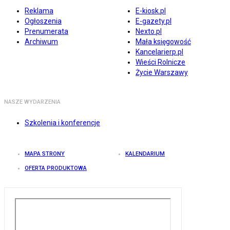
Reklama
E-kiosk.pl
Ogłoszenia
E-gazety.pl
Prenumerata
Nexto.pl
Archiwum
Mała księgowość
Kancelarierp.pl
Wieści Rolnicze
Życie Warszawy
NASZE WYDARZENIA
Szkolenia i konferencje
MAPA STRONY
KALENDARIUM
OFERTA PRODUKTOWA