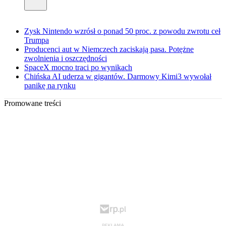
Zysk Nintendo wzrósł o ponad 50 proc. z powodu zwrotu ceł
Trumpa
Producenci aut w Niemczech zaciskają pasa. Potężne
zwolnienia i oszczędności
SpaceX mocno traci po wynikach
Chińska AI uderza w gigantów. Darmowy Kimi3 wywołał
panikę na rynku
Promowane treści