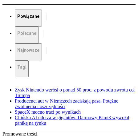
Powiązane
Polecane
Najnowsze
Tagi
Zysk Nintendo wzrósł o ponad 50 proc. z powodu zwrotu ceł
Trumpa
Producenci aut w Niemczech zaciskają pasa. Potężne
zwolnienia i oszczędności
SpaceX mocno traci po wynikach
Chińska AI uderza w gigantów. Darmowy Kimi3 wywołał
panikę na rynku
Promowane treści