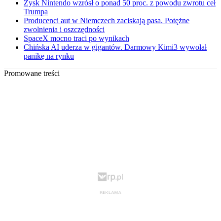
Zysk Nintendo wzrósł o ponad 50 proc. z powodu zwrotu ceł
Trumpa
Producenci aut w Niemczech zaciskają pasa. Potężne
zwolnienia i oszczędności
SpaceX mocno traci po wynikach
Chińska AI uderza w gigantów. Darmowy Kimi3 wywołał
panikę na rynku
Promowane treści