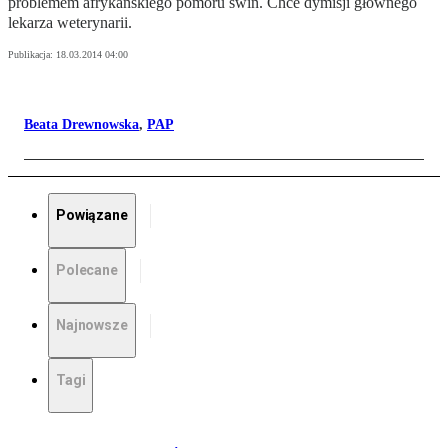
problemem afrykańskiego pomoru świń. Chce dymisji głównego
lekarza weterynarii.
Publikacja:
18.03.2014 04:00
Beata Drewnowska
,
PAP
Powiązane
Polecane
Najnowsze
Tagi