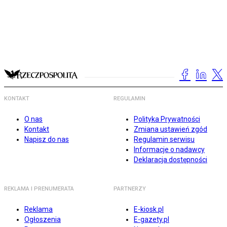
KONTAKT
REGULAMIN
O nas
Polityka Prywatności
Kontakt
Zmiana ustawień zgód
Napisz do nas
Regulamin serwisu
Informacje o nadawcy
Deklaracja dostępności
REKLAMA I PRENUMERATA
PARTNERZY
Reklama
E-kiosk.pl
Ogłoszenia
E-gazety.pl