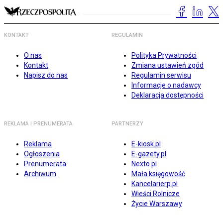
KONTAKT
REGULAMIN
O nas
Polityka Prywatności
Kontakt
Zmiana ustawień zgód
Napisz do nas
Regulamin serwisu
Informacje o nadawcy
Deklaracja dostępności
REKLAMA I PRENUMERATA
PARTNERZY
Reklama
E-kiosk.pl
Ogłoszenia
E-gazety.pl
Prenumerata
Nexto.pl
Archiwum
Mała księgowość
Kancelarierp.pl
Wieści Rolnicze
Życie Warszawy