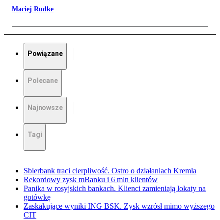
Maciej Rudke
Powiązane
Polecane
Najnowsze
Tagi
Sbierbank traci cierpliwość. Ostro o działaniach Kremla
Rekordowy zysk mBanku i 6 mln klientów
Panika w rosyjskich bankach. Klienci zamieniają lokaty na
gotówkę
Zaskakujące wyniki ING BSK. Zysk wzrósł mimo wyższego
CIT