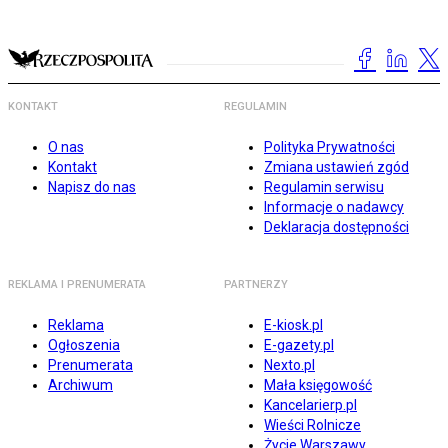
KONTAKT
REGULAMIN
O nas
Polityka Prywatności
Kontakt
Zmiana ustawień zgód
Napisz do nas
Regulamin serwisu
Informacje o nadawcy
Deklaracja dostępności
REKLAMA I PRENUMERATA
PARTNERZY
Reklama
E-kiosk.pl
Ogłoszenia
E-gazety.pl
Prenumerata
Nexto.pl
Archiwum
Mała księgowość
Kancelarierp.pl
Wieści Rolnicze
Życie Warszawy