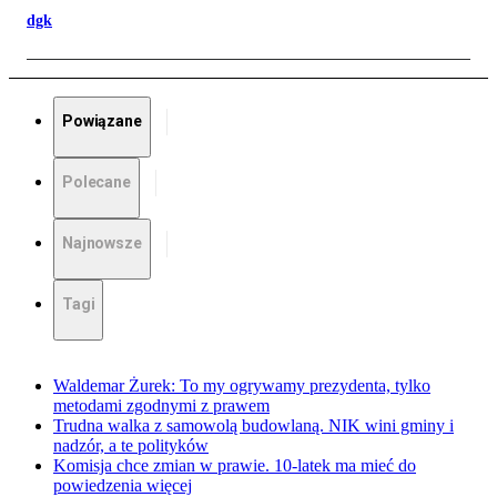
dgk
Powiązane
Polecane
Najnowsze
Tagi
Waldemar Żurek: To my ogrywamy prezydenta, tylko
metodami zgodnymi z prawem
Trudna walka z samowolą budowlaną. NIK wini gminy i
nadzór, a te polityków
Komisja chce zmian w prawie. 10-latek ma mieć do
powiedzenia więcej