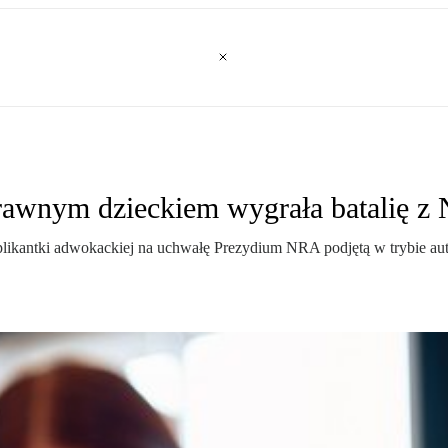
rawnym dzieckiem wygrała batalię 
kantki adwokackiej na uchwałę Prezydium NRA podjętą w trybie autok