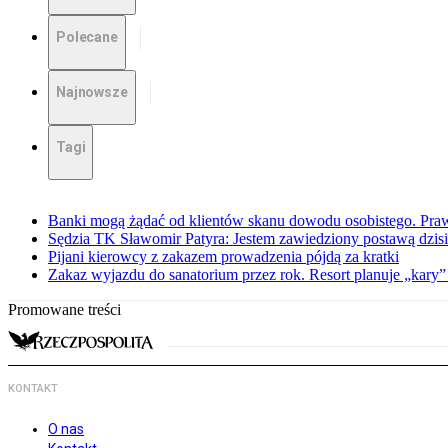
Polecane
Najnowsze
Tagi
Banki mogą żądać od klientów skanu dowodu osobistego. Praw
Sędzia TK Sławomir Patyra: Jestem zawiedziony postawą dzisiej
Pijani kierowcy z zakazem prowadzenia pójdą za kratki
Zakaz wyjazdu do sanatorium przez rok. Resort planuje „kary”
Promowane treści
KONTAKT
O nas