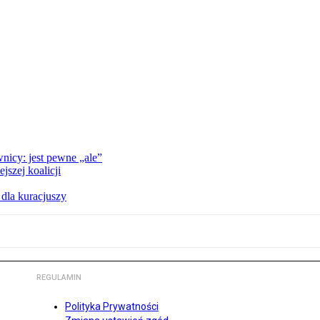
nicy: jest pewne „ale”
szej koalicji
 dla kuracjuszy
REGULAMIN
Polityka Prywatności