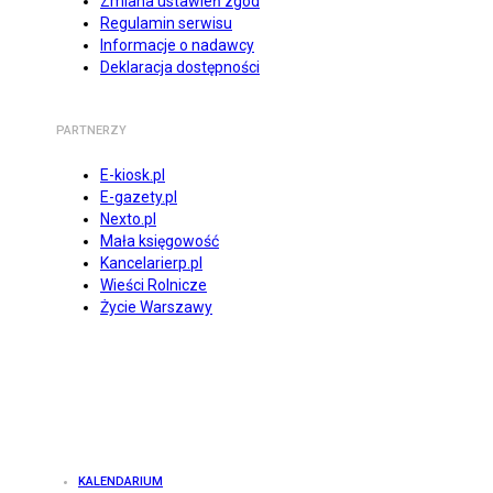
Zmiana ustawień zgód
Regulamin serwisu
Informacje o nadawcy
Deklaracja dostępności
PARTNERZY
E-kiosk.pl
E-gazety.pl
Nexto.pl
Mała księgowość
Kancelarierp.pl
Wieści Rolnicze
Życie Warszawy
KALENDARIUM