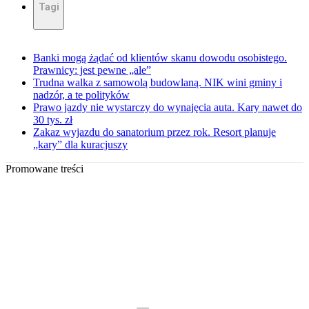
Tagi
Banki mogą żądać od klientów skanu dowodu osobistego.
Prawnicy: jest pewne „ale”
Trudna walka z samowolą budowlaną. NIK wini gminy i
nadzór, a te polityków
Prawo jazdy nie wystarczy do wynajęcia auta. Kary nawet do
30 tys. zł
Zakaz wyjazdu do sanatorium przez rok. Resort planuje
„kary” dla kuracjuszy
Promowane treści