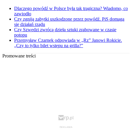
Dlaczego powódź w Polsce była tak tragiczna? Wiadomo, co
zawiodło
Czy zgniją zabytki uszkodzone przez powódź. PiS domaga
się działań rządu
Czy Szwedzi zwrócą dzieła sztuki zrabowane w czasie
potopu
Przemysław Czarnek odpowiada w „Rz” Janowi Rokicie.
„Czy to tylko bilet wstępu na grilla?”
Promowane treści