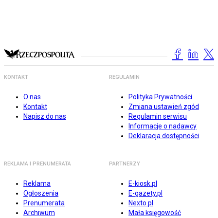
KONTAKT
REGULAMIN
O nas
Polityka Prywatności
Kontakt
Zmiana ustawień zgód
Napisz do nas
Regulamin serwisu
Informacje o nadawcy
Deklaracja dostępności
REKLAMA I PRENUMERATA
PARTNERZY
Reklama
E-kiosk.pl
Ogłoszenia
E-gazety.pl
Prenumerata
Nexto.pl
Archiwum
Mała księgowość