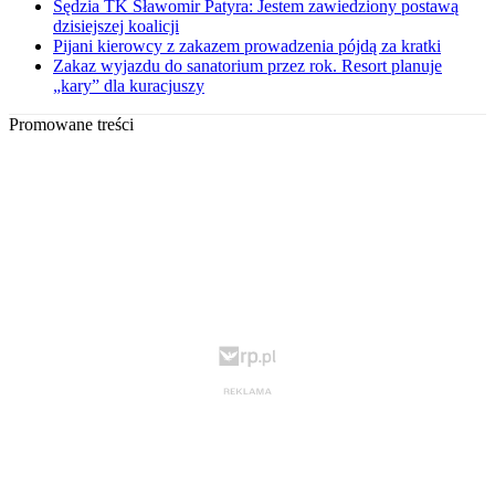
Sędzia TK Sławomir Patyra: Jestem zawiedziony postawą
dzisiejszej koalicji
Pijani kierowcy z zakazem prowadzenia pójdą za kratki
Zakaz wyjazdu do sanatorium przez rok. Resort planuje
„kary” dla kuracjuszy
Promowane treści