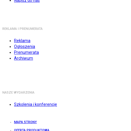
Napisz do nas
REKLAMA I PRENUMERATA
Reklama
Ogłoszenia
Prenumerata
Archiwum
NASZE WYDARZENIA
Szkolenia i konferencje
MAPA STRONY
OFERTA PRODUKTOWA