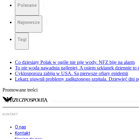
Polecane
Najnowsze
Tagi
Co dziesiąty Polak w ogóle nie pije wody. NFZ bije na alarm
To nie woda nawadnia najlepiej. A osiem szklanek dziennie to 
Cyklosporoza zabija w USA. Są pierwsze ofiary epidemii
Lekarz ujawnił problemy zadłużonego szpitala. Dziewięć dni 
Promowane treści
KONTAKT
O nas
Kontakt