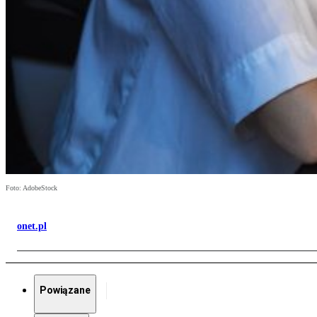
Foto: AdobeStock
onet.pl
Powiązane