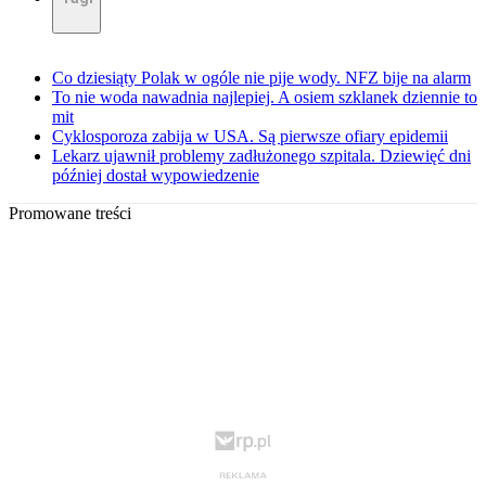
Co dziesiąty Polak w ogóle nie pije wody. NFZ bije na alarm
To nie woda nawadnia najlepiej. A osiem szklanek dziennie to
mit
Cyklosporoza zabija w USA. Są pierwsze ofiary epidemii
Lekarz ujawnił problemy zadłużonego szpitala. Dziewięć dni
później dostał wypowiedzenie
Promowane treści