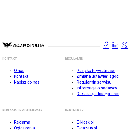
KONTAKT
REGULAMIN
O nas
Polityka Prywatności
Kontakt
Zmiana ustawień zgód
Napisz do nas
Regulamin serwisu
Informacje o nadawcy
Deklaracja dostępności
REKLAMA I PRENUMERATA
PARTNERZY
Reklama
E-kiosk.pl
Ogłoszenia
E-gazety.pl