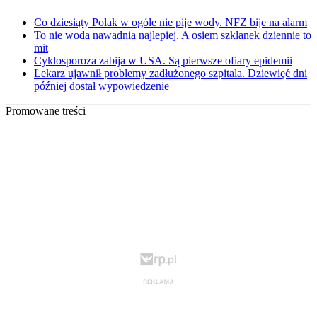
Co dziesiąty Polak w ogóle nie pije wody. NFZ bije na alarm
To nie woda nawadnia najlepiej. A osiem szklanek dziennie to
mit
Cyklosporoza zabija w USA. Są pierwsze ofiary epidemii
Lekarz ujawnił problemy zadłużonego szpitala. Dziewięć dni
później dostał wypowiedzenie
Promowane treści