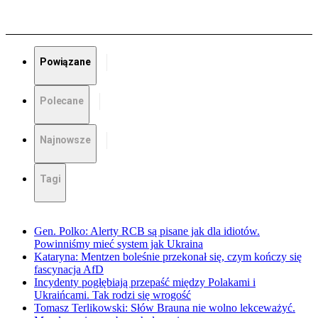
Powiązane
Polecane
Najnowsze
Tagi
Gen. Polko: Alerty RCB są pisane jak dla idiotów.
Powinniśmy mieć system jak Ukraina
Kataryna: Mentzen boleśnie przekonał się, czym kończy się
fascynacja AfD
Incydenty pogłębiają przepaść między Polakami i
Ukraińcami. Tak rodzi się wrogość
Tomasz Terlikowski: Słów Brauna nie wolno lekceważyć.