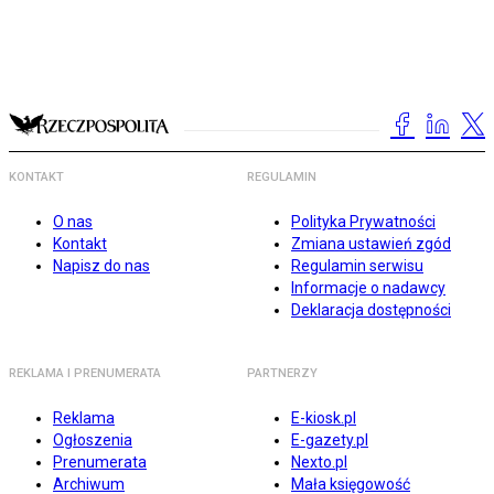
KONTAKT
REGULAMIN
O nas
Polityka Prywatności
Kontakt
Zmiana ustawień zgód
Napisz do nas
Regulamin serwisu
Informacje o nadawcy
Deklaracja dostępności
REKLAMA I PRENUMERATA
PARTNERZY
Reklama
E-kiosk.pl
Ogłoszenia
E-gazety.pl
Prenumerata
Nexto.pl
Archiwum
Mała księgowość