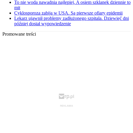
To nie woda nawadnia najlepiej. A osiem szklanek dziennie to
mit
Cyklosporoza zabija w USA. Są pierwsze ofiary epidemii
Lekarz ujawnił problemy zadłużonego szpitala. Dziewięć dni
później dostał wypowiedzenie
Promowane treści