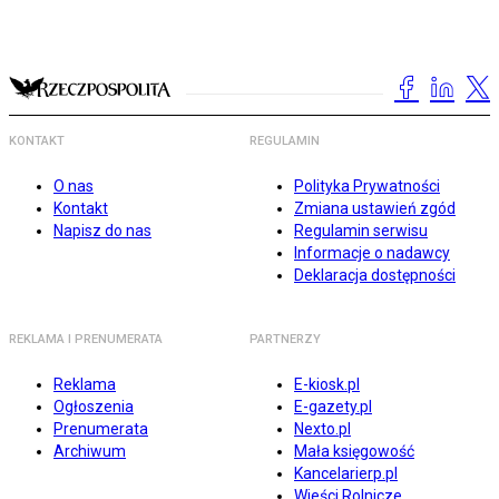
KONTAKT
REGULAMIN
O nas
Polityka Prywatności
Kontakt
Zmiana ustawień zgód
Napisz do nas
Regulamin serwisu
Informacje o nadawcy
Deklaracja dostępności
REKLAMA I PRENUMERATA
PARTNERZY
Reklama
E-kiosk.pl
Ogłoszenia
E-gazety.pl
Prenumerata
Nexto.pl
Archiwum
Mała księgowość
Kancelarierp.pl
Wieści Rolnicze