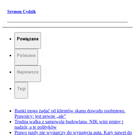
Szymon Cydzik
Powiązane
Polecane
Najnowsze
Tagi
Banki mogą żądać od klientów skanu dowodu osobistego.
Prawnicy: jest pewne „ale”
Trudna walka z samowolą budowlaną. NIK wini gminy i
nadzór, a te polityków
Prawo jazdy nie wystarczy do wynajęcia auta. Kary nawet do