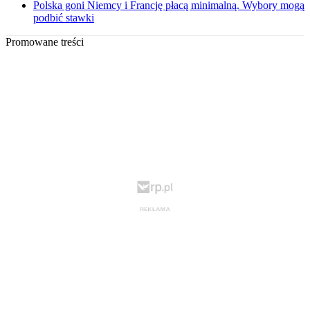
Polska goni Niemcy i Francję płacą minimalną. Wybory mogą
podbić stawki
Promowane treści