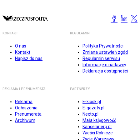
KONTAKT
REGULAMIN
O nas
Polityka Prywatności
Kontakt
Zmiana ustawień zgód
Napisz do nas
Regulamin serwisu
Informacje o nadawcy
Deklaracja dostępności
REKLAMA I PRENUMERATA
PARTNERZY
Reklama
E-kiosk.pl
Ogłoszenia
E-gazety.pl
Prenumerata
Nexto.pl
Archiwum
Mała księgowość
Kancelarierp.pl
Wieści Rolnicze
Życie Warszawy