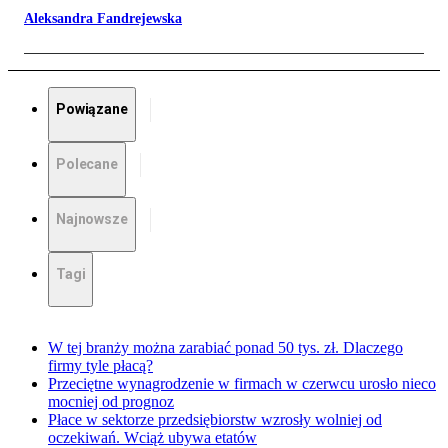
Aleksandra Fandrejewska
Powiązane
Polecane
Najnowsze
Tagi
W tej branży można zarabiać ponad 50 tys. zł. Dlaczego
firmy tyle płacą?
Przeciętne wynagrodzenie w firmach w czerwcu urosło nieco
mocniej od prognoz
Płace w sektorze przedsiębiorstw wzrosły wolniej od
oczekiwań. Wciąż ubywa etatów