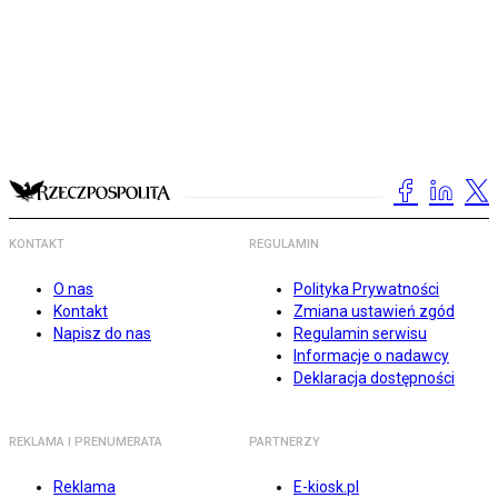
KONTAKT
REGULAMIN
O nas
Polityka Prywatności
Kontakt
Zmiana ustawień zgód
Napisz do nas
Regulamin serwisu
Informacje o nadawcy
Deklaracja dostępności
REKLAMA I PRENUMERATA
PARTNERZY
Reklama
E-kiosk.pl