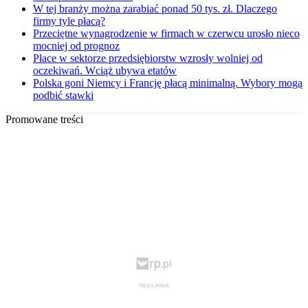
W tej branży można zarabiać ponad 50 tys. zł. Dlaczego
firmy tyle płacą?
Przeciętne wynagrodzenie w firmach w czerwcu urosło nieco
mocniej od prognoz
Płace w sektorze przedsiębiorstw wzrosły wolniej od
oczekiwań. Wciąż ubywa etatów
Polska goni Niemcy i Francję płacą minimalną. Wybory mogą
podbić stawki
Promowane treści