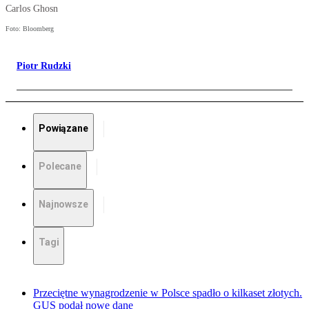
Carlos Ghosn
Foto: Bloomberg
Piotr Rudzki
Powiązane
Polecane
Najnowsze
Tagi
Przeciętne wynagrodzenie w Polsce spadło o kilkaset złotych.
GUS podał nowe dane