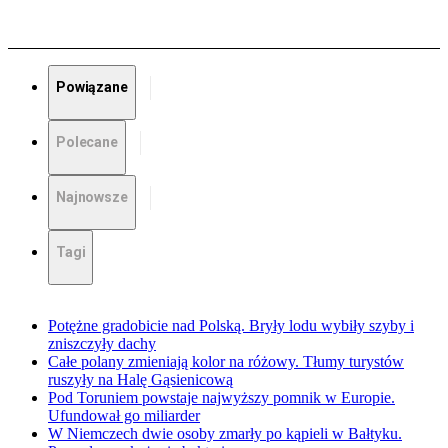
Powiązane
Polecane
Najnowsze
Tagi
Potężne gradobicie nad Polską. Bryły lodu wybiły szyby i
zniszczyły dachy
Całe polany zmieniają kolor na różowy. Tłumy turystów
ruszyły na Halę Gąsienicową
Pod Toruniem powstaje najwyższy pomnik w Europie.
Ufundował go miliarder
W Niemczech dwie osoby zmarły po kąpieli w Bałtyku.