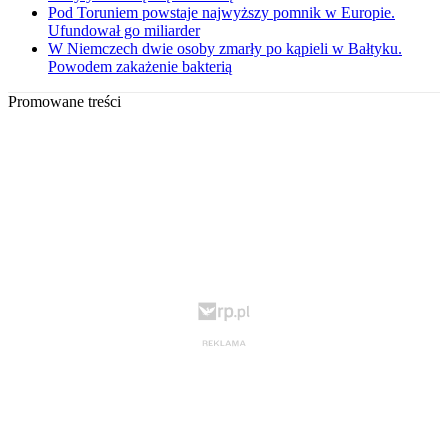
Pod Toruniem powstaje najwyższy pomnik w Europie.
Ufundował go miliarder
W Niemczech dwie osoby zmarły po kąpieli w Bałtyku.
Powodem zakażenie bakterią
Promowane treści