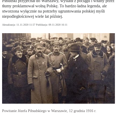
Piłsudski przyjechał do Warszawy, wysiadł z pociągu i witany przez
tłumy proklamował wolną Polskę. To bardzo ładna legenda, ale
stworzona wyłącznie na potrzeby ugruntowania polskiej myśli
niepodległościowej wiele lat później.
Aktualizacja:
11.11.2020 11:57
Publikacja:
09.11.2020 16:11
Powitanie Józefa Piłsudskiego w Warszawie, 12 grudnia 1916 r.