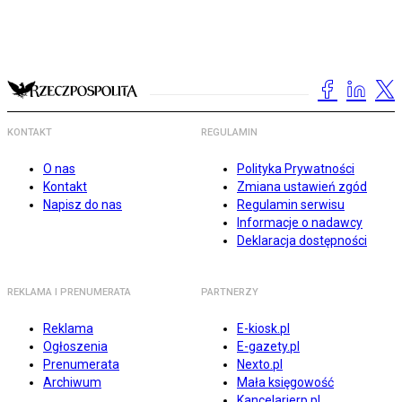
KONTAKT
REGULAMIN
O nas
Polityka Prywatności
Kontakt
Zmiana ustawień zgód
Napisz do nas
Regulamin serwisu
Informacje o nadawcy
Deklaracja dostępności
REKLAMA I PRENUMERATA
PARTNERZY
Reklama
E-kiosk.pl
Ogłoszenia
E-gazety.pl
Prenumerata
Nexto.pl
Archiwum
Mała księgowość
Kancelarierp.pl