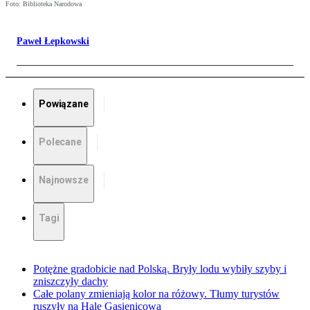
Foto: Biblioteka Narodowa
Paweł Łepkowski
Powiązane
Polecane
Najnowsze
Tagi
Potężne gradobicie nad Polską. Bryły lodu wybiły szyby i
zniszczyły dachy
Całe polany zmieniają kolor na różowy. Tłumy turystów
ruszyły na Halę Gąsienicową