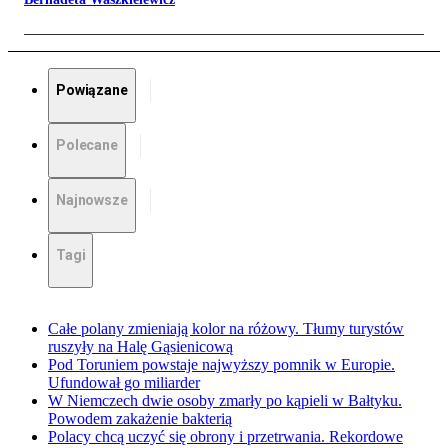
Powiązane
Polecane
Najnowsze
Tagi
Całe polany zmieniają kolor na różowy. Tłumy turystów
ruszyły na Halę Gąsienicową
Pod Toruniem powstaje najwyższy pomnik w Europie.
Ufundował go miliarder
W Niemczech dwie osoby zmarły po kąpieli w Bałtyku.
Powodem zakażenie bakterią
Polacy chcą uczyć się obrony i przetrwania. Rekordowe