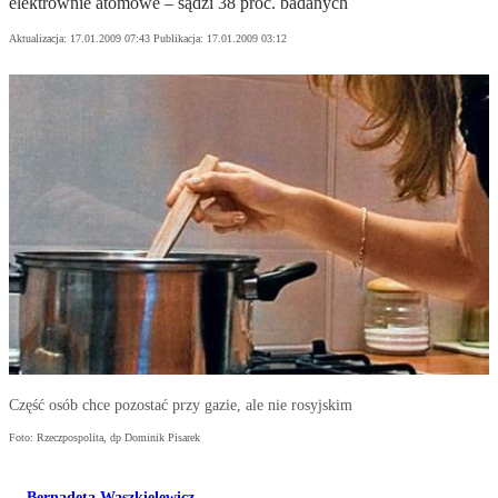
elektrownie atomowe – sądzi 38 proc. badanych
Aktualizacja:
17.01.2009 07:43
Publikacja:
17.01.2009 03:12
Część osób chce pozostać przy gazie, ale nie rosyjskim
Foto: Rzeczpospolita, dp Dominik Pisarek
Bernadeta Waszkielewicz