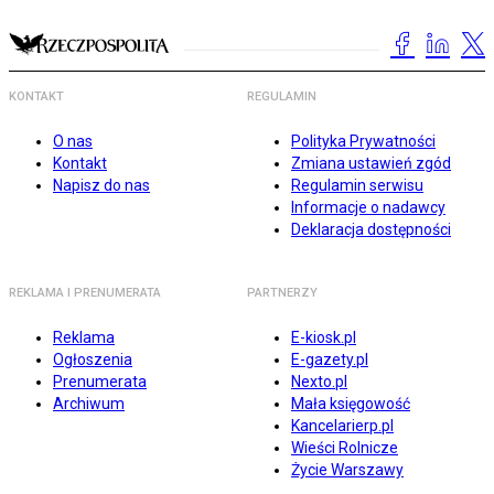
KONTAKT
REGULAMIN
O nas
Polityka Prywatności
Kontakt
Zmiana ustawień zgód
Napisz do nas
Regulamin serwisu
Informacje o nadawcy
Deklaracja dostępności
REKLAMA I PRENUMERATA
PARTNERZY
Reklama
E-kiosk.pl
Ogłoszenia
E-gazety.pl
Prenumerata
Nexto.pl
Archiwum
Mała księgowość
Kancelarierp.pl
Wieści Rolnicze
Życie Warszawy