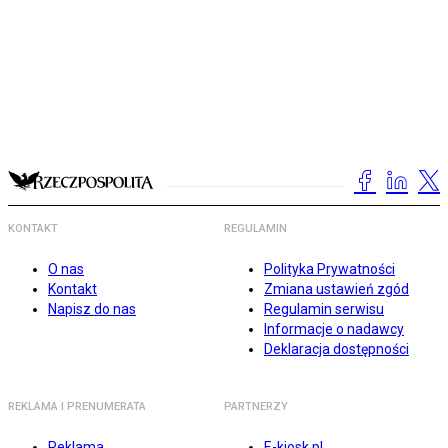
KONTAKT
REGULAMIN
O nas
Polityka Prywatności
Kontakt
Zmiana ustawień zgód
Napisz do nas
Regulamin serwisu
Informacje o nadawcy
Deklaracja dostępności
REKLAMA I PRENUMERATA
PARTNERZY
Reklama
E-kiosk.pl