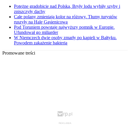
Potężne gradobicie nad Polską. Bryły lodu wybiły szyby i
zniszczyły dachy
Całe polany zmieniają kolor na różowy. Tłumy turystów
ruszyły na Halę Gąsienicową
Pod Toruniem powstaje najwyższy pomnik w Europie.
Ufundował go miliarder
W Niemczech dwie osoby zmarły po kąpieli w Bałtyku.
Powodem zakażenie bakterią
Promowane treści