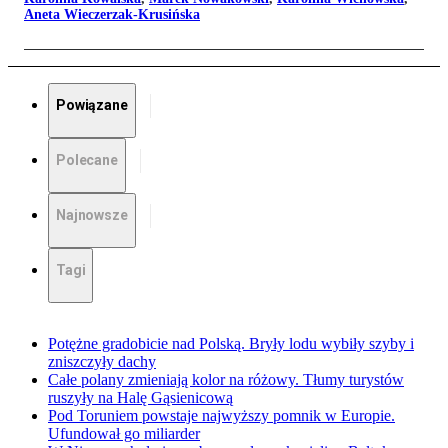
Aneta Wieczerzak-Krusińska
Powiązane
Polecane
Najnowsze
Tagi
Potężne gradobicie nad Polską. Bryły lodu wybiły szyby i
zniszczyły dachy
Całe polany zmieniają kolor na różowy. Tłumy turystów
ruszyły na Halę Gąsienicową
Pod Toruniem powstaje najwyższy pomnik w Europie.
Ufundował go miliarder