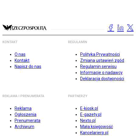
KONTAKT
REGULAMIN
O nas
Polityka Prywatności
Kontakt
Zmiana ustawień zgód
Napisz do nas
Regulamin serwisu
Informacje o nadawcy
Deklaracja dostępności
REKLAMA I PRENUMERATA
PARTNERZY
Reklama
E-kiosk.pl
Ogłoszenia
E-gazety.pl
Prenumerata
Nexto.pl
Archiwum
Mała księgowość
Kancelarierp.pl