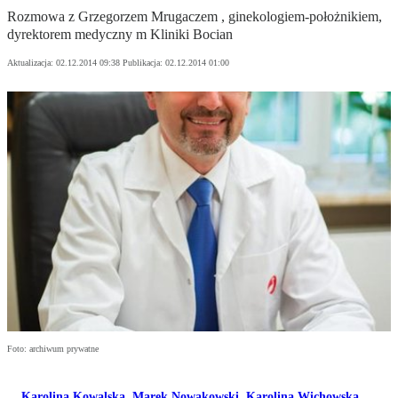
Rozmowa z Grzegorzem Mrugaczem , ginekologiem-położnikiem,
dyrektorem medyczny m Kliniki Bocian
Aktualizacja:
02.12.2014 09:38
Publikacja:
02.12.2014 01:00
Foto: archiwum prywatne
Karolina Kowalska
,
Marek Nowakowski
,
Karolina Wichowska
,