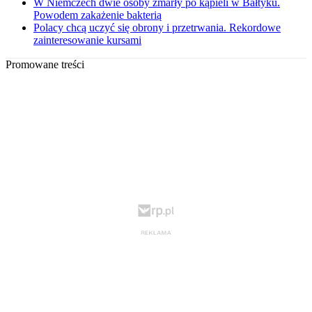
W Niemczech dwie osoby zmarły po kąpieli w Bałtyku.
Powodem zakażenie bakterią
Polacy chcą uczyć się obrony i przetrwania. Rekordowe
zainteresowanie kursami
Promowane treści