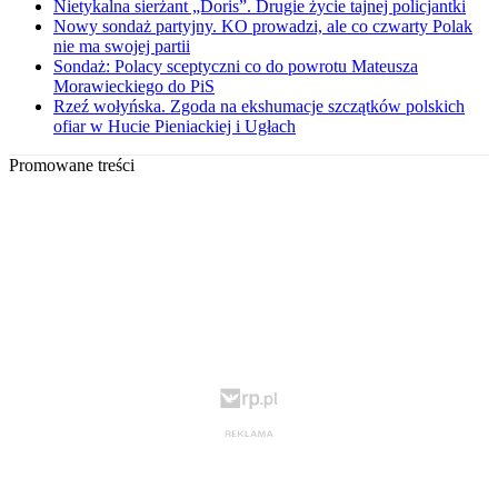
Nietykalna sierżant „Doris”. Drugie życie tajnej policjantki
Nowy sondaż partyjny. KO prowadzi, ale co czwarty Polak
nie ma swojej partii
Sondaż: Polacy sceptyczni co do powrotu Mateusza
Morawieckiego do PiS
Rzeź wołyńska. Zgoda na ekshumacje szczątków polskich
ofiar w Hucie Pieniackiej i Ugłach
Promowane treści