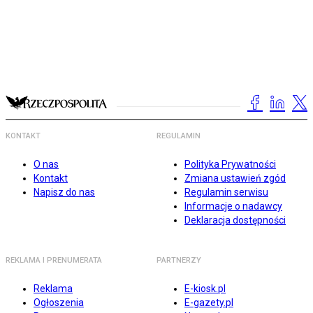
KONTAKT
REGULAMIN
O nas
Polityka Prywatności
Kontakt
Zmiana ustawień zgód
Napisz do nas
Regulamin serwisu
Informacje o nadawcy
Deklaracja dostępności
REKLAMA I PRENUMERATA
PARTNERZY
Reklama
E-kiosk.pl
Ogłoszenia
E-gazety.pl