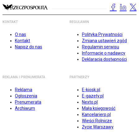
KONTAKT
REGULAMIN
O nas
Polityka Prywatności
Kontakt
Zmiana ustawień zgód
Napisz do nas
Regulamin serwisu
Informacje o nadawcy
Deklaracja dostępności
REKLAMA I PRENUMERATA
PARTNERZY
Reklama
E-kiosk.pl
Ogłoszenia
E-gazety.pl
Prenumerata
Nexto.pl
Archiwum
Mała księgowość
Kancelarierp.pl
Wieści Rolnicze
Życie Warszawy