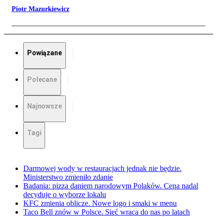
Piotr Mazurkiewicz
Powiązane
Polecane
Najnowsze
Tagi
Darmowej wody w restauracjach jednak nie będzie.
Ministerstwo zmieniło zdanie
Badania: pizza daniem narodowym Polaków. Cena nadal
decyduje o wyborze lokalu
KFC zmienia oblicze. Nowe logo i smaki w menu
Taco Bell znów w Polsce. Sieć wraca do nas po latach