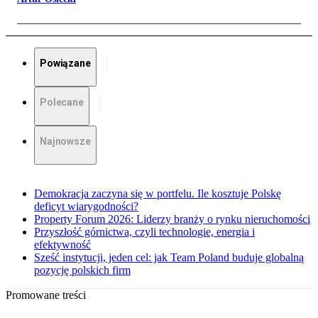
Powiązane
Polecane
Najnowsze
Demokracja zaczyna się w portfelu. Ile kosztuje Polskę
deficyt wiarygodności?
Property Forum 2026: Liderzy branży o rynku nieruchomości
Przyszłość górnictwa, czyli technologie, energia i
efektywność
Sześć instytucji, jeden cel: jak Team Poland buduje globalną
pozycję polskich firm
Promowane treści