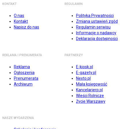
KONTAKT
REGULAMIN
O nas
Polityka Prywatności
Kontakt
Zmiana ustawień zgód
Napisz do nas
Regulamin serwisu
Informacje o nadawcy
Deklaracja dostępności
REKLAMA I PRENUMERATA
PARTNERZY
Reklama
E-kiosk.pl
Ogłoszenia
E-gazety.pl
Prenumerata
Nexto.pl
Archiwum
Mała księgowość
Kancelarierp.pl
Wieści Rolnicze
Życie Warszawy
NASZE WYDARZENIA