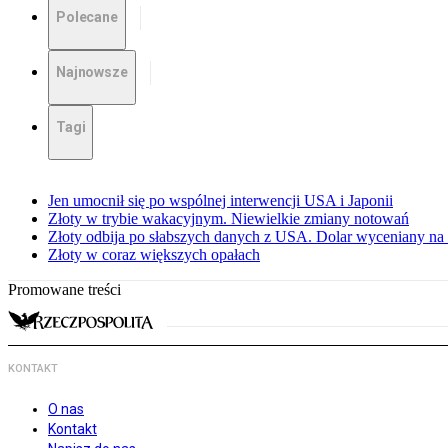
Polecane
Najnowsze
Tagi
Jen umocnił się po wspólnej interwencji USA i Japonii
Złoty w trybie wakacyjnym. Niewielkie zmiany notowań
Złoty odbija po słabszych danych z USA. Dolar wyceniany na 
Złoty w coraz większych opałach
Promowane treści
KONTAKT
O nas
Kontakt