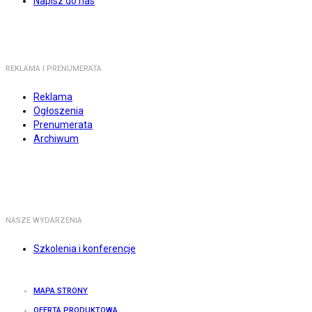
Napisz do nas
REKLAMA I PRENUMERATA
Reklama
Ogłoszenia
Prenumerata
Archiwum
NASZE WYDARZENIA
Szkolenia i konferencje
MAPA STRONY
OFERTA PRODUKTOWA