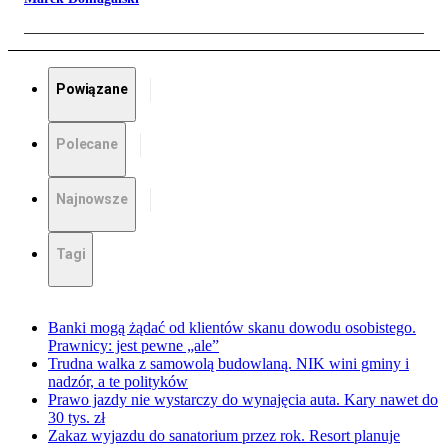
Powiązane
Polecane
Najnowsze
Tagi
Banki mogą żądać od klientów skanu dowodu osobistego.
Prawnicy: jest pewne „ale”
Trudna walka z samowolą budowlaną. NIK wini gminy i
nadzór, a te polityków
Prawo jazdy nie wystarczy do wynajęcia auta. Kary nawet do
30 tys. zł
Zakaz wyjazdu do sanatorium przez rok. Resort planuje