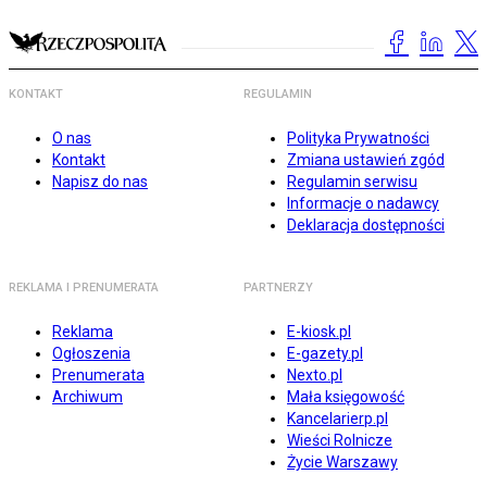
KONTAKT
REGULAMIN
O nas
Polityka Prywatności
Kontakt
Zmiana ustawień zgód
Napisz do nas
Regulamin serwisu
Informacje o nadawcy
Deklaracja dostępności
REKLAMA I PRENUMERATA
PARTNERZY
Reklama
E-kiosk.pl
Ogłoszenia
E-gazety.pl
Prenumerata
Nexto.pl
Archiwum
Mała księgowość
Kancelarierp.pl
Wieści Rolnicze
Życie Warszawy