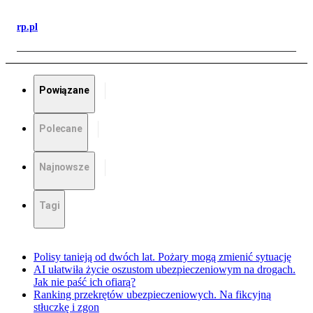
rp.pl
Powiązane
Polecane
Najnowsze
Tagi
Polisy tanieją od dwóch lat. Pożary mogą zmienić sytuację
AI ułatwiła życie oszustom ubezpieczeniowym na drogach.
Jak nie paść ich ofiarą?
Ranking przekrętów ubezpieczeniowych. Na fikcyjną
stłuczkę i zgon