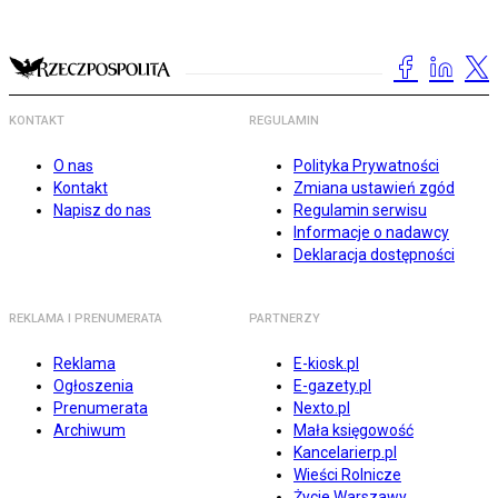
KONTAKT
REGULAMIN
O nas
Polityka Prywatności
Kontakt
Zmiana ustawień zgód
Napisz do nas
Regulamin serwisu
Informacje o nadawcy
Deklaracja dostępności
REKLAMA I PRENUMERATA
PARTNERZY
Reklama
E-kiosk.pl
Ogłoszenia
E-gazety.pl
Prenumerata
Nexto.pl
Archiwum
Mała księgowość
Kancelarierp.pl
Wieści Rolnicze
Życie Warszawy