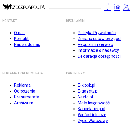
KONTAKT
REGULAMIN
O nas
Polityka Prywatności
Kontakt
Zmiana ustawień zgód
Napisz do nas
Regulamin serwisu
Informacje o nadawcy
Deklaracja dostępności
REKLAMA I PRENUMERATA
PARTNERZY
Reklama
E-kiosk.pl
Ogłoszenia
E-gazety.pl
Prenumerata
Nexto.pl
Archiwum
Mała księgowość
Kancelarierp.pl
Wieści Rolnicze
Życie Warszawy