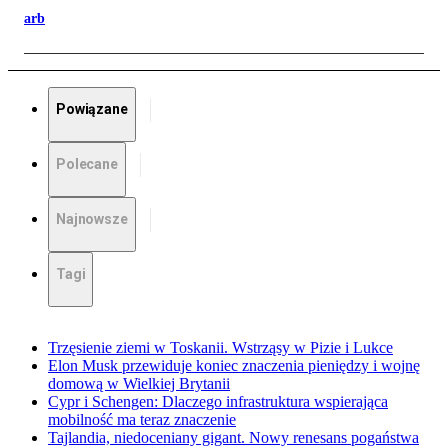
arb
Powiązane
Polecane
Najnowsze
Tagi
Trzęsienie ziemi w Toskanii. Wstrząsy w Pizie i Lukce
Elon Musk przewiduje koniec znaczenia pieniędzy i wojnę
domową w Wielkiej Brytanii
Cypr i Schengen: Dlaczego infrastruktura wspierająca
mobilność ma teraz znaczenie
Tajlandia, niedoceniany gigant. Nowy renesans pogaństwa