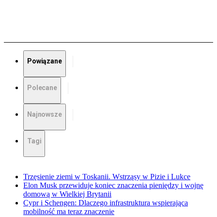
Powiązane
Polecane
Najnowsze
Tagi
Trzęsienie ziemi w Toskanii. Wstrząsy w Pizie i Lukce
Elon Musk przewiduje koniec znaczenia pieniędzy i wojnę
domową w Wielkiej Brytanii
Cypr i Schengen: Dlaczego infrastruktura wspierająca
mobilność ma teraz znaczenie