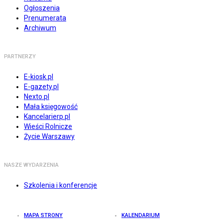
Ogłoszenia
Prenumerata
Archiwum
PARTNERZY
E-kiosk.pl
E-gazety.pl
Nexto.pl
Mała księgowość
Kancelarierp.pl
Wieści Rolnicze
Życie Warszawy
NASZE WYDARZENIA
Szkolenia i konferencje
MAPA STRONY
KALENDARIUM