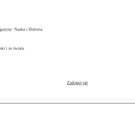
!
azyny: Nauka i Historia.
ki i ze świata.
Zaloguj się