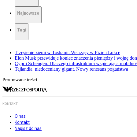
Najnowsze
Tagi
Trzęsienie ziemi w Toskanii. Wstrząsy w Pizie i Lukce
Elon Musk przewiduje koniec znaczenia pieniędzy i wojnę do
Cypr i Schengen: Dlaczego infrastruktura wspierająca mobilno
Tajlandia, niedoceniany gigant. Nowy renesans pogaństwa
Promowane treści
KONTAKT
O nas
Kontakt
Napisz do nas