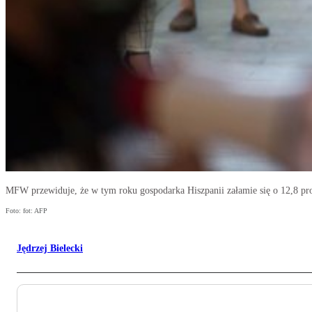
MFW przewiduje, że w tym roku gospodarka Hiszpanii załamie się o 12,8 proc
Foto: fot: AFP
Jędrzej Bielecki