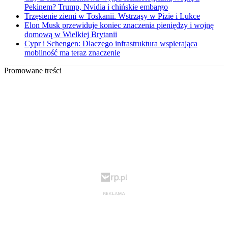
Pekinem? Trump, Nvidia i chińskie embargo
Trzęsienie ziemi w Toskanii. Wstrząsy w Pizie i Lukce
Elon Musk przewiduje koniec znaczenia pieniędzy i wojnę
domową w Wielkiej Brytanii
Cypr i Schengen: Dlaczego infrastruktura wspierająca
mobilność ma teraz znaczenie
Promowane treści