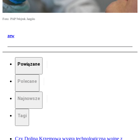
Foto: PAP/Wojtek Jargiło
zew
Powiązane
Polecane
Najnowsze
Tagi
Czy Dolina Krzemowa wygra technologiczną wojnę z