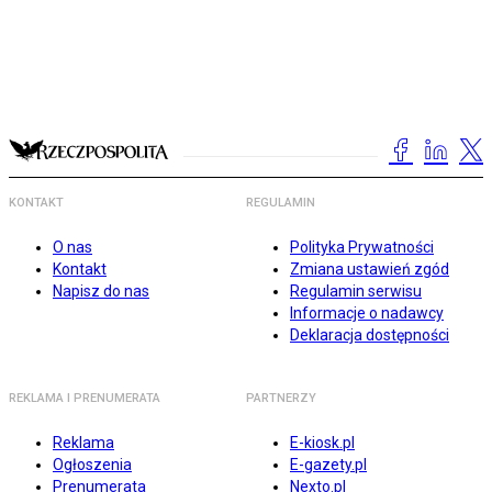
KONTAKT
REGULAMIN
O nas
Polityka Prywatności
Kontakt
Zmiana ustawień zgód
Napisz do nas
Regulamin serwisu
Informacje o nadawcy
Deklaracja dostępności
REKLAMA I PRENUMERATA
PARTNERZY
Reklama
E-kiosk.pl
Ogłoszenia
E-gazety.pl
Prenumerata
Nexto.pl