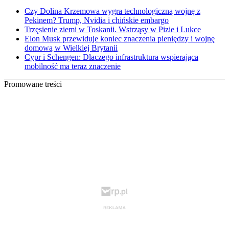
Czy Dolina Krzemowa wygra technologiczną wojnę z
Pekinem? Trump, Nvidia i chińskie embargo
Trzęsienie ziemi w Toskanii. Wstrząsy w Pizie i Lukce
Elon Musk przewiduje koniec znaczenia pieniędzy i wojnę
domową w Wielkiej Brytanii
Cypr i Schengen: Dlaczego infrastruktura wspierająca
mobilność ma teraz znaczenie
Promowane treści