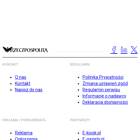
KONTAKT
REGULAMIN
O nas
Polityka Prywatności
Kontakt
Zmiana ustawień zgód
Napisz do nas
Regulamin serwisu
Informacje o nadawcy
Deklaracja dostępności
REKLAMA I PRENUMERATA
PARTNERZY
Reklama
E-kiosk.pl
Ogłoszenia
E-gazety.pl