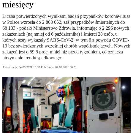
miesięcy
Liczba potwierdzonych wynikami badań przypadków koronawirusa
w Polsce wzrosła do 2 808 052, zaś przypadków śmiertelnych do
68 133 - podało Ministerstwo Zdrowia, informując o 2 296 nowych
zakażeniach (najmniej od 6 października) i śmierci 28 osób, u
których testy wykazały SARS-CoV-2, w tym 6 z powodu COVID-
19 bez stwierdzonych wcześniej chorób współistniejących. Nowych
zakażeń jest o 59,8 proc. mniej niż przed tygodniem, co oznacza
utrzymanie trendu spadkowego.
Aktualizacja:
04.05.2021 10:33
Publikacja:
04.05.2021 00:01