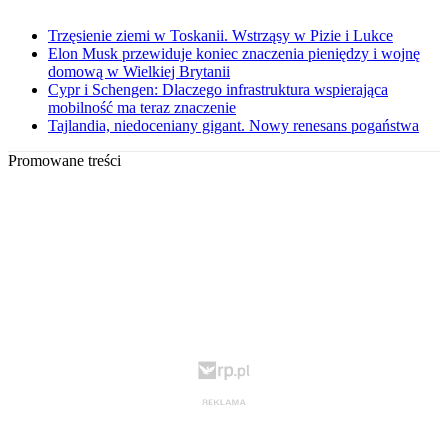
Trzęsienie ziemi w Toskanii. Wstrząsy w Pizie i Lukce
Elon Musk przewiduje koniec znaczenia pieniędzy i wojnę
domową w Wielkiej Brytanii
Cypr i Schengen: Dlaczego infrastruktura wspierająca
mobilność ma teraz znaczenie
Tajlandia, niedoceniany gigant. Nowy renesans pogaństwa
Promowane treści