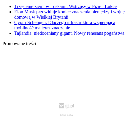
Trzęsienie ziemi w Toskanii. Wstrząsy w Pizie i Lukce
Elon Musk przewiduje koniec znaczenia pieniędzy i wojnę
domową w Wielkiej Brytanii
Cypr i Schengen: Dlaczego infrastruktura wspierająca
mobilność ma teraz znaczenie
Tajlandia, niedoceniany gigant. Nowy renesans pogaństwa
Promowane treści