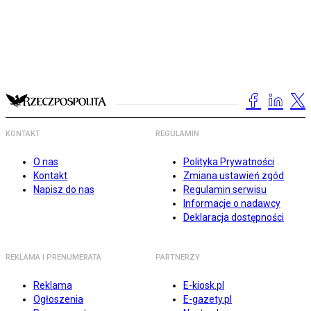
KONTAKT
REGULAMIN
O nas
Polityka Prywatności
Kontakt
Zmiana ustawień zgód
Napisz do nas
Regulamin serwisu
Informacje o nadawcy
Deklaracja dostępności
REKLAMA I PRENUMERATA
PARTNERZY
Reklama
E-kiosk.pl
Ogłoszenia
E-gazety.pl