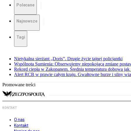
Polecane
Najnowsze
Tagi
Nietykalna sierżant „Doris”. Drugie życie tajnej policjantki
Wspólnota Sumienia: Obserwujemy niepokojącą zmianę posta
Rekord ciepła w Zakopanem. Średnia temperatura dobowa jak 
Alert RCB w prawie całym kraju. Gwałtowne burze i silny wia
Promowane treści
KONTAKT
O nas
Kontakt