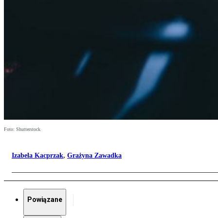
Foto: Shutterstock
Izabela Kacprzak
,
Grażyna Zawadka
Powiązane