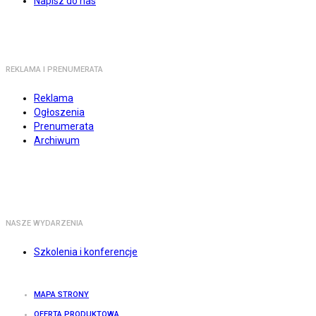
Napisz do nas
REKLAMA I PRENUMERATA
Reklama
Ogłoszenia
Prenumerata
Archiwum
NASZE WYDARZENIA
Szkolenia i konferencje
MAPA STRONY
OFERTA PRODUKTOWA