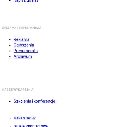
Napisz do nas
REKLAMA I PRENUMERATA
Reklama
Ogłoszenia
Prenumerata
Archiwum
NASZE WYDARZENIA
Szkolenia i konferencje
MAPA STRONY
OFERTA PRODUKTOWA