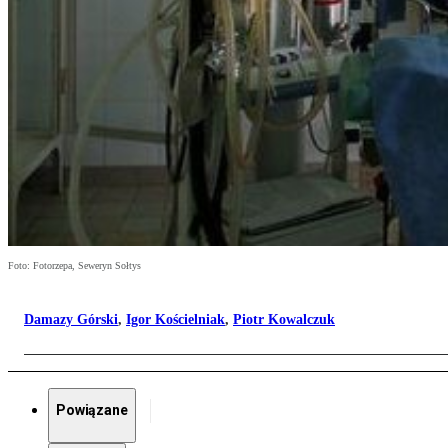
Foto: Fotorzepa, Seweryn Sołtys
Damazy Górski
,
Igor Kościelniak
,
Piotr Kowalczuk
Powiązane