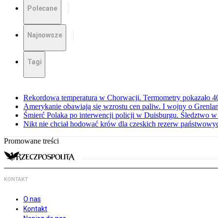
Polecane
Najnowsze
Tagi
Rekordowa temperatura w Chorwacji. Termometry pokazało 40 
Amerykanie obawiają się wzrostu cen paliw. I wojny o Grenla
Śmierć Polaka po interwencji policji w Duisburgu. Śledztwo 
Nikt nie chciał hodować krów dla czeskich rezerw państwowyc
Promowane treści
KONTAKT
O nas
Kontakt