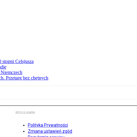
stopni Celsjusza
ndię
w Niemczech
h. Przetarg bez chętnych
REGULAMIN
Polityka Prywatności
Zmiana ustawień zgód