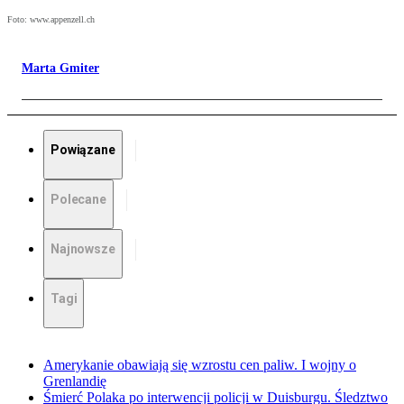
Foto: www.appenzell.ch
Marta Gmiter
Powiązane
Polecane
Najnowsze
Tagi
Amerykanie obawiają się wzrostu cen paliw. I wojny o
Grenlandię
Śmierć Polaka po interwencji policji w Duisburgu. Śledztwo