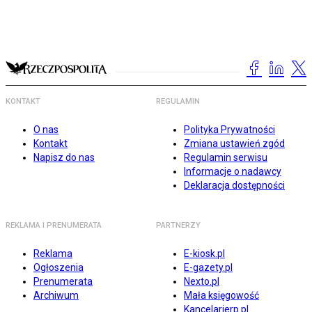
KONTAKT
REGULAMIN
O nas
Polityka Prywatności
Kontakt
Zmiana ustawień zgód
Napisz do nas
Regulamin serwisu
Informacje o nadawcy
Deklaracja dostępności
REKLAMA I PRENUMERATA
PARTNERZY
Reklama
E-kiosk.pl
Ogłoszenia
E-gazety.pl
Prenumerata
Nexto.pl
Archiwum
Mała księgowość
Kancelarierp.pl