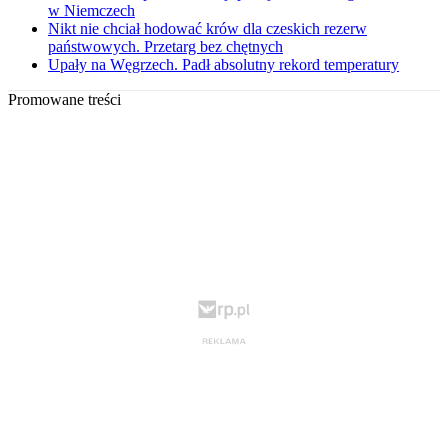
w Niemczech
Nikt nie chciał hodować krów dla czeskich rezerw
państwowych. Przetarg bez chętnych
Upały na Węgrzech. Padł absolutny rekord temperatury
Promowane treści