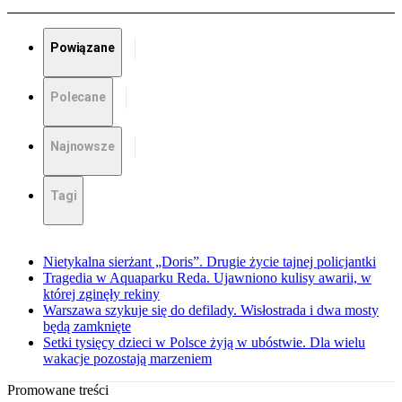
Powiązane
Polecane
Najnowsze
Tagi
Nietykalna sierżant „Doris”. Drugie życie tajnej policjantki
Tragedia w Aquaparku Reda. Ujawniono kulisy awarii, w
której zginęły rekiny
Warszawa szykuje się do defilady. Wisłostrada i dwa mosty
będą zamknięte
Setki tysięcy dzieci w Polsce żyją w ubóstwie. Dla wielu
wakacje pozostają marzeniem
Promowane treści