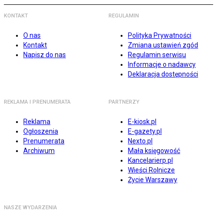
KONTAKT
REGULAMIN
O nas
Polityka Prywatności
Kontakt
Zmiana ustawień zgód
Napisz do nas
Regulamin serwisu
Informacje o nadawcy
Deklaracja dostępności
REKLAMA I PRENUMERATA
PARTNERZY
Reklama
E-kiosk.pl
Ogłoszenia
E-gazety.pl
Prenumerata
Nexto.pl
Archiwum
Mała księgowość
Kancelarierp.pl
Wieści Rolnicze
Życie Warszawy
NASZE WYDARZENIA