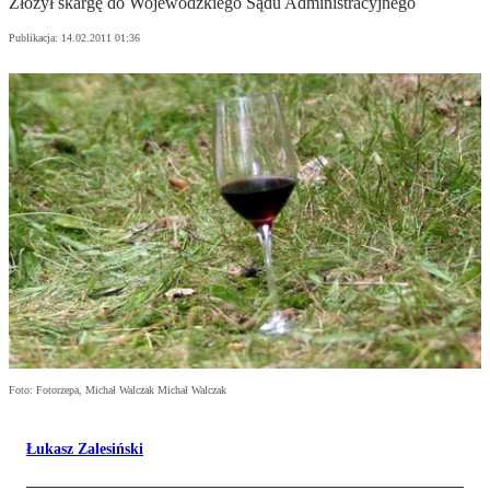
Złożył skargę do Wojewódzkiego Sądu Administracyjnego
Publikacja:
14.02.2011 01:36
Foto: Fotorzepa, Michał Walczak Michał Walczak
Łukasz Zalesiński