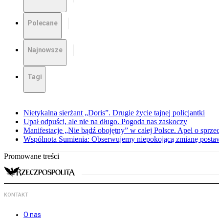
Polecane
Najnowsze
Tagi
Nietykalna sierżant „Doris”. Drugie życie tajnej policjantki
Upał odpuści, ale nie na długo. Pogoda nas zaskoczy
Manifestacje „Nie bądź obojętny” w całej Polsce. Apel o sprz
Wspólnota Sumienia: Obserwujemy niepokojącą zmianę posta
Promowane treści
KONTAKT
O nas