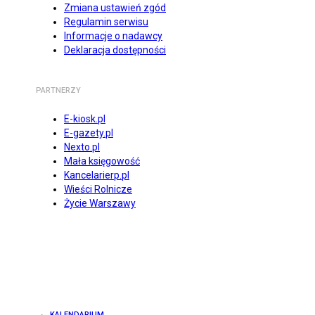
Zmiana ustawień zgód
Regulamin serwisu
Informacje o nadawcy
Deklaracja dostępności
PARTNERZY
E-kiosk.pl
E-gazety.pl
Nexto.pl
Mała księgowość
Kancelarierp.pl
Wieści Rolnicze
Życie Warszawy
KALENDARIUM