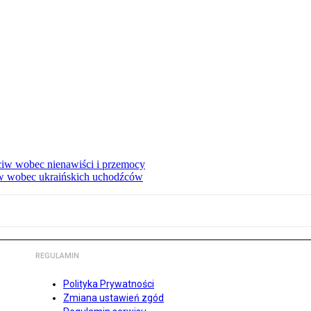
eciw wobec nienawiści i przemocy
w wobec ukraińskich uchodźców
REGULAMIN
Polityka Prywatności
Zmiana ustawień zgód