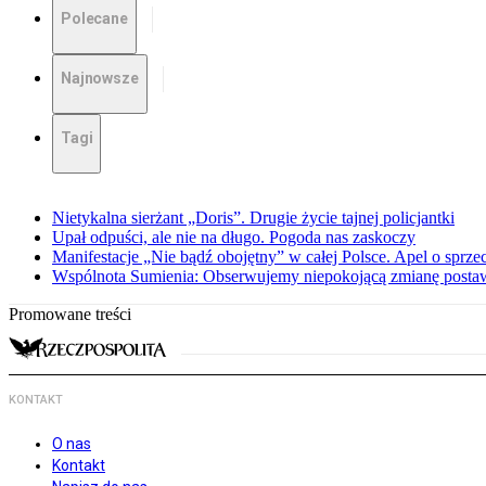
Polecane
Najnowsze
Tagi
Nietykalna sierżant „Doris”. Drugie życie tajnej policjantki
Upał odpuści, ale nie na długo. Pogoda nas zaskoczy
Manifestacje „Nie bądź obojętny” w całej Polsce. Apel o sprz
Wspólnota Sumienia: Obserwujemy niepokojącą zmianę posta
Promowane treści
KONTAKT
O nas
Kontakt