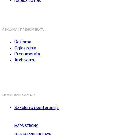
Napisz do nas
REKLAMA I PRENUMERATA
Reklama
Ogłoszenia
Prenumerata
Archiwum
NASZE WYDARZENIA
Szkolenia i konferencje
MAPA STRONY
OFERTA PRODUKTOWA