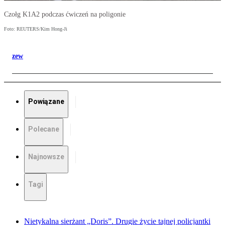
Czołg K1A2 podczas ćwiczeń na poligonie
Foto: REUTERS/Kim Hong-Ji
zew
Powiązane
Polecane
Najnowsze
Tagi
Nietykalna sierżant „Doris”. Drugie życie tajnej policjantki