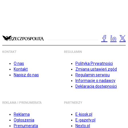
KONTAKT
REGULAMIN
O nas
Polityka Prywatności
Kontakt
Zmiana ustawień zgód
Napisz do nas
Regulamin serwisu
Informacje o nadawcy
Deklaracja dostępności
REKLAMA I PRENUMERATA
PARTNERZY
Reklama
E-kiosk.pl
Ogłoszenia
E-gazety.pl
Prenumerata
Nexto.pl