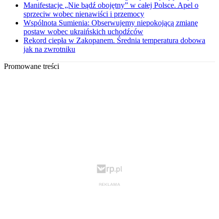
Manifestacje „Nie bądź obojętny” w całej Polsce. Apel o
sprzeciw wobec nienawiści i przemocy
Wspólnota Sumienia: Obserwujemy niepokojącą zmianę
postaw wobec ukraińskich uchodźców
Rekord ciepła w Zakopanem. Średnia temperatura dobowa
jak na zwrotniku
Promowane treści